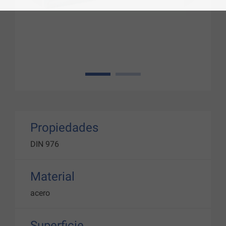
1
2
Propiedades
DIN 976
Material
acero
Superficie