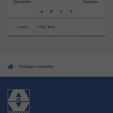
Ejecución
Espesor
A
B
C
D
1 metro
1000
M16
-
-
-
Vástagos roscados