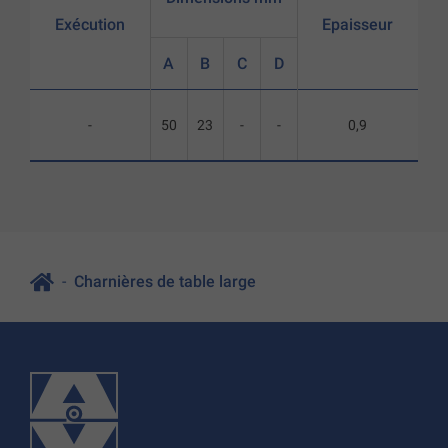
Exécution
Epaisseur
A
B
C
D
-
50
23
-
-
0,9
Charnières de table large