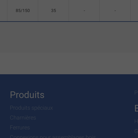
85/150
35
-
-
Produits
P
Produits spéciaux
Charnières
H
Ferrures
G
Connexions pour assemblages bois