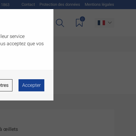
Contact
Protection des données
Mentions légales
 1863
0
Téléchargements
lleur service
vous acceptez que vos
tres
Accepter
 œillets