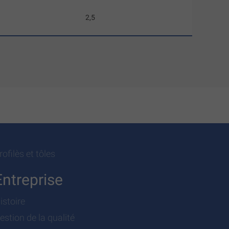
2,5
rofilès et tôles
Entreprise
istoire
estion de la qualité