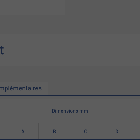
t
omplémentaires
Dimensions mm
A
B
C
D