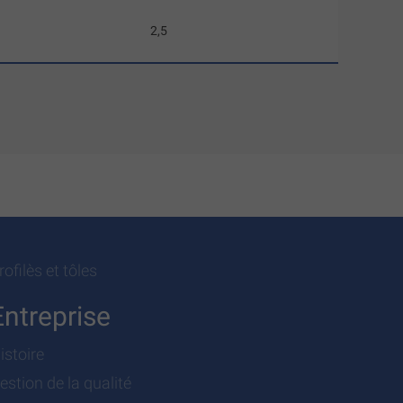
2,5
rofilès et tôles
Entreprise
istoire
estion de la qualité