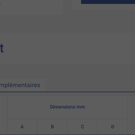
t
omplémentaires
Dimensions mm
A
B
C
D