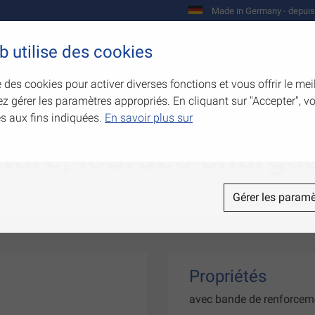
Made in Germany - depuis
b utilise des cookies
Entreprise
Produits
Compétences
e des cookies pour activer diverses fonctions et vous offrir le mei
z gérer les paramètres appropriés. En cliquant sur "Accepter", 
és aux fins indiquées.
En savoir plus sur
ture, lourdes charge
Gérer les paramè
Propriétés
avec bande de renforcem