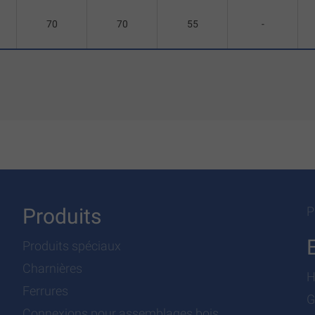
70
70
55
-
Produits
P
Produits spéciaux
Charnières
H
Ferrures
G
Connexions pour assemblages bois