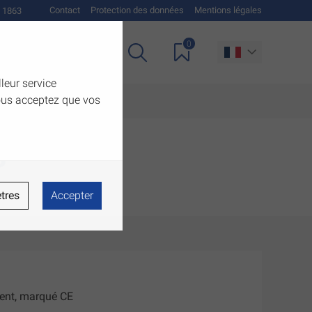
Contact
Protection des données
Mentions légales
 1863
0
Téléchargements
lleur service
vous acceptez que vos
s
tres
Accepter
ent, marqué CE