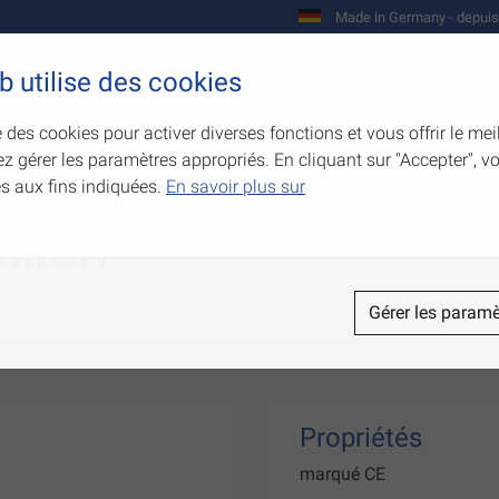
Made in Germany - depuis
b utilise des cookies
Entreprise
Produits
Compétences
e des cookies pour activer diverses fonctions et vous offrir le mei
z gérer les paramètres appropriés. En cliquant sur "Accepter", 
és aux fins indiquées.
En savoir plus sur
exion
Gérer les paramè
Propriétés
marqué CE