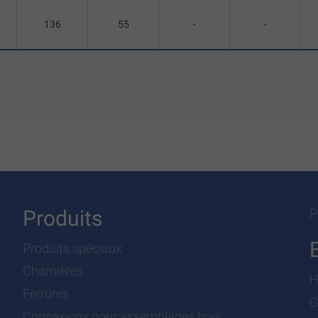
136
55
-
-
Produits
P
Produits spéciaux
Charnières
H
Ferrures
G
Connexions pour assemblages bois