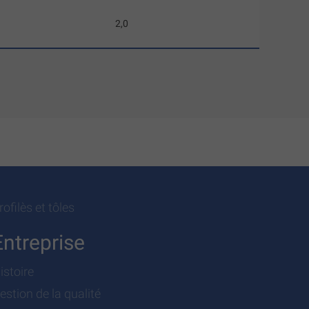
2,0
rofilès et tôles
Entreprise
istoire
estion de la qualité