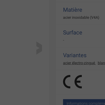
Matière
acier inoxidable (V4A)
Surface
-
Variantes
acier électro-zingué
bla
Informations compléme