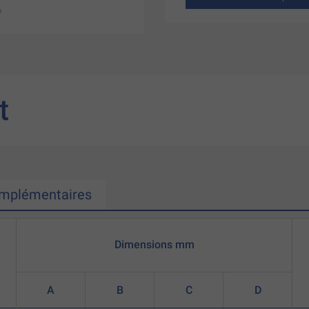
t
omplémentaires
Dimensions mm
A
B
C
D