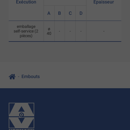
Exécution
Epaisseur
A
B
C
D
emballage
ø
self-service (2
-
-
-
-
40
pièces)
Embouts