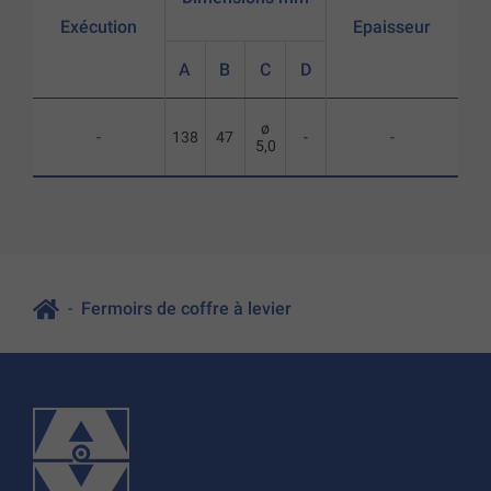
Exécution
Epaisseur
A
B
C
D
ø
-
138
47
-
-
5,0
Fermoirs de coffre à levier