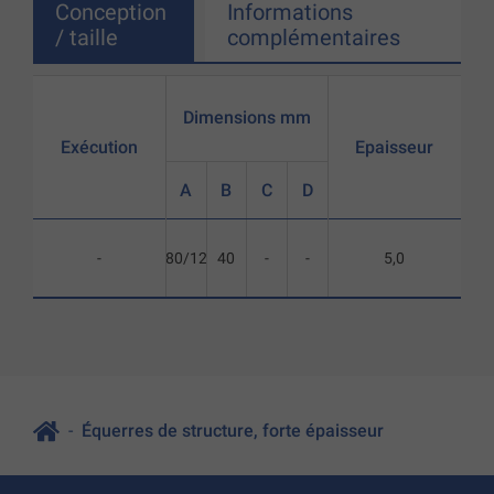
Conception
Informations
/ taille
complémentaires
Dimensions mm
Exécution
Epaisseur
A
B
C
D
-
180/120
40
-
-
5,0
Équerres de structure, forte épaisseur