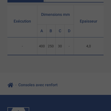
Dimensions mm
Exécution
Epaisseur
A
B
C
D
-
400
250
30
-
4,0
Consoles avec renfort