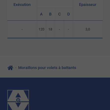
Exécution
Epaisseur
A
B
C
D
-
120
18
-
-
3,0
Moraillons pour volets à battants