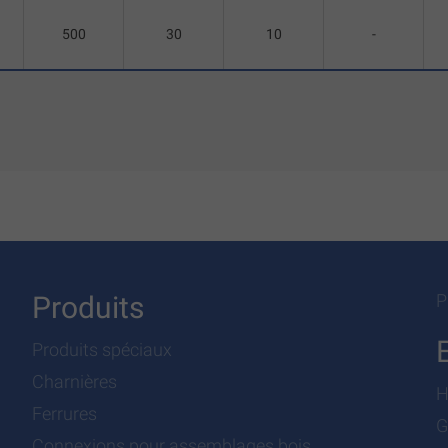
500
30
10
-
Produits
P
Produits spéciaux
Charnières
H
Ferrures
G
Connexions pour assemblages bois