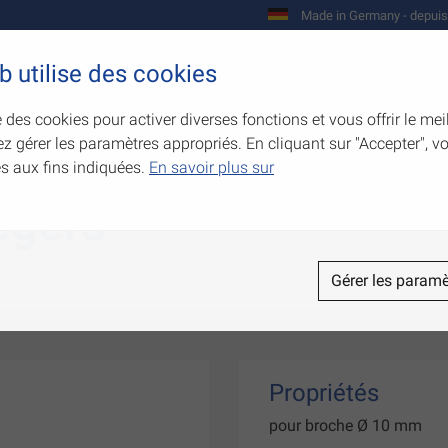
Made in Germany - depuis
b utilise des cookies
Entreprise
Produits
Compétences
e des cookies pour activer diverses fonctions et vous offrir le mei
z gérer les paramètres appropriés. En cliquant sur "Accepter", 
és aux fins indiquées.
En savoir plus sur
égers
Gérer les paramè
Propriétés
pour broche Ø 10 mm