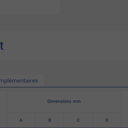
t
omplémentaires
Dimensions mm
A
B
C
D