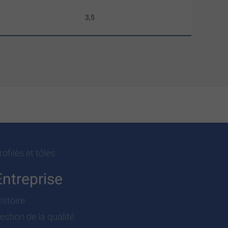
3,5
rofilès et tôles
Entreprise
istoire
estion de la qualité