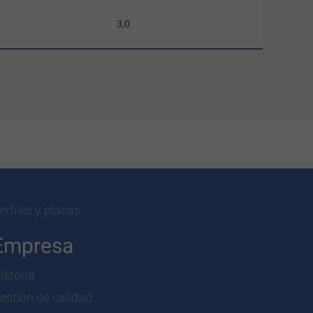
3,0
erfiles y placas
Empresa
istoria
estión de calidad