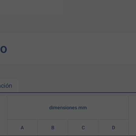
to
ción
dimensiones mm
A
B
C
D