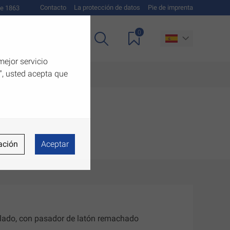
Contacto
La protección de datos
Pie de imprenta
e 1863
0
as
Descargas
mejor servicio
", usted acepta que
ación
Aceptar
llado, con pasador de latón remachado