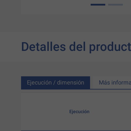
1
2
Detalles del produc
Ejecución / dimensión
Más informa
Ejecución