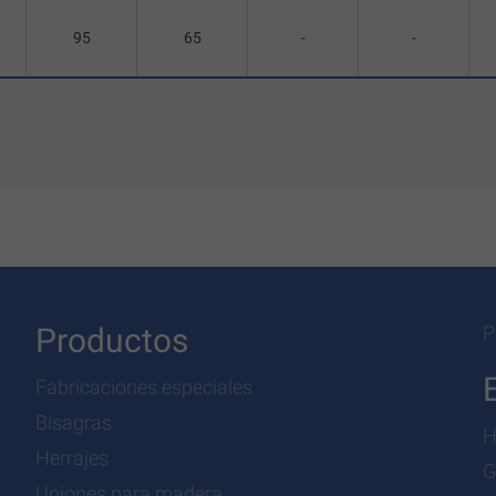
95
65
-
-
Productos
P
Fabricaciones especiales
Bisagras
H
Herrajes
G
Uniones para madera