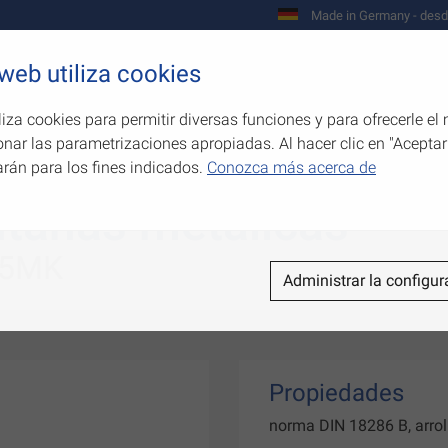
Made in Germany - desd
 web utiliza cookies
Empresa
Productos
Competenci
liza cookies para permitir diversas funciones y para ofrecerle el 
onar las parametrizaciones apropiadas. Al hacer clic en "Aceptar
arán para los fines indicados.
Conozca más acerca de
ntanas metálicas
95MK
Administrar la configur
Propiedades
norma DIN 18286 B, arro