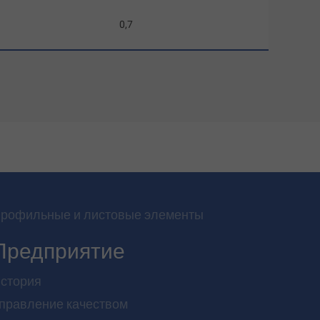
0,7
рофильные и листовые элементы
Предприятие
стория
правление качеством