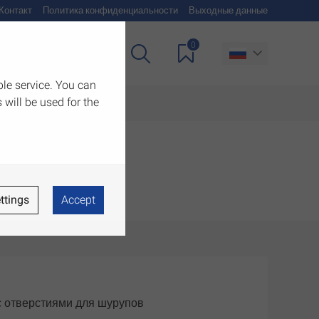
Контакт
Политика конфиденциальности
Выходные данные
0
чия
Загрузить
ble service. You can
 will be used for the
ttings
Accept
с отверстиями для шурупов