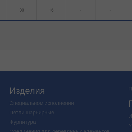
30
16
-
-
Изделия
П
Специальном исполнении
Петли шарнирные
И
Фурнитура
У
Соединения для деревянных элементов