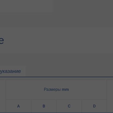
е
указание
Размеры mm
A
B
C
D