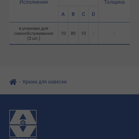
Исполнение
Толщина
A
B
C
D
в упаковке для
самообслуживания
10
80
10
-
-
(2 шт.)
Крюки для навески