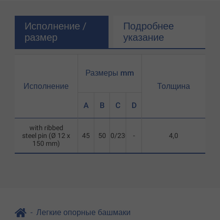
Исполнение /
Подробнее
размер
указание
Размеры mm
Исполнение
Толщина
A
B
C
D
with ribbed
steel pin (Ø 12 x
45
50
80/230
-
4,0
150 mm)
Легкие опорные башмаки