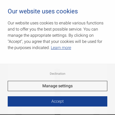
0
Our website uses cookies
Our website uses cookies to enable various functions
and to offer you the best possible service. You can
Настенные планки
manage the appropriate settings. By clicking on
"Accept", you agree that your cookies will be used for
Артикул: 062102015WA
the purposes indicated.
Learn more
Declination
Manage settings
Accept