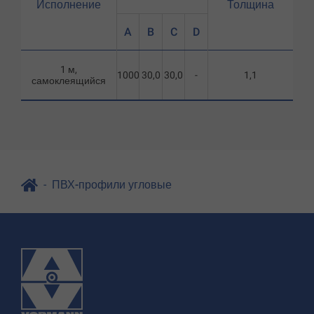
Исполнение
Толщина
A
B
C
D
1 м,
1000
30,0
30,0
-
1,1
самоклеящийся
ПВХ-профили угловые