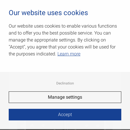
0
Our website uses cookies
Our website uses cookies to enable various functions
and to offer you the best possible service. You can
Широкие карточные петли
manage the appropriate settings. By clicking on
"Accept", you agree that your cookies will be used for
Артикул: 010505100
the purposes indicated.
Learn more
Declination
Manage settings
Accept