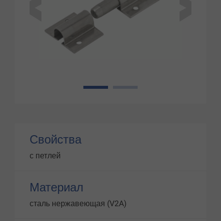
1
2
Свойства
с петлей
Материал
сталь нержавеющая (V2A)