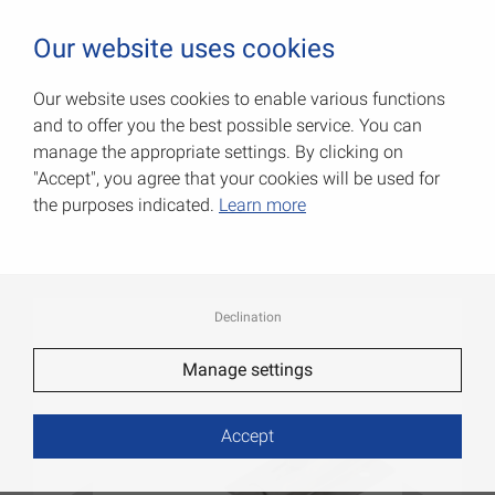
0
Our website uses cookies
Our website uses cookies to enable various functions
and to offer you the best possible service. You can
Болтовые задвижки с
manage the appropriate settings. By clicking on
кнопкой
"Accept", you agree that your cookies will be used for
the purposes indicated.
Learn more
Артикул: 010227080
Declination
Manage settings
Accept