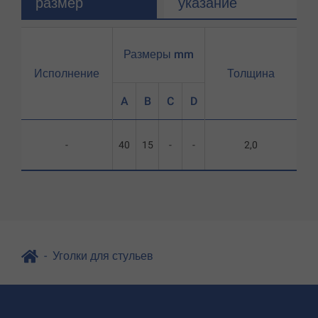
размер
указание
Размеры mm
Исполнение
Толщина
A
B
C
D
-
40
15
-
-
2,0
Уголки для стульев