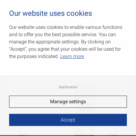
0
Our website uses cookies
Our website uses cookies to enable various functions
and to offer you the best possible service. You can
Уголки для стульев
manage the appropriate settings. By clicking on
"Accept", you agree that your cookies will be used for
Артикул: 010180040
the purposes indicated.
Learn more
Declination
Manage settings
Accept