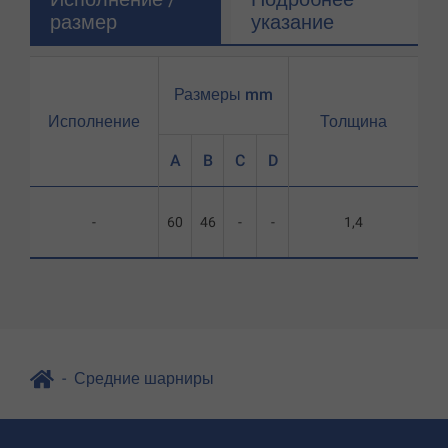
размер
указание
Размеры mm
Исполнение
Толщина
A
B
C
D
-
60
46
-
-
1,4
Средние шарниры