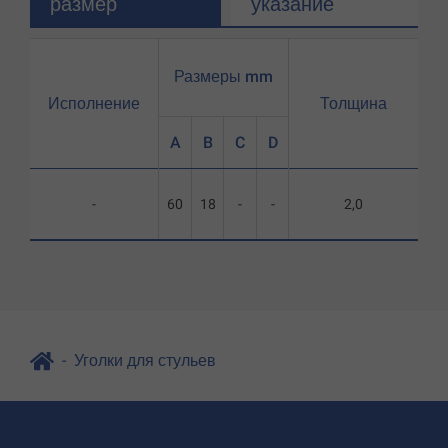
размер
указание
Размеры mm
Исполнение
Толщина
A
B
C
D
-
60
18
-
-
2,0
Уголки для стульев