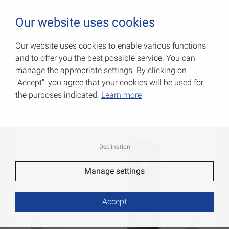
0
Our website uses cookies
Our website uses cookies to enable various functions
and to offer you the best possible service. You can
Уголки для стульев
manage the appropriate settings. By clicking on
"Accept", you agree that your cookies will be used for
Артикул: 000180060S
the purposes indicated.
Learn more
Declination
Manage settings
Accept