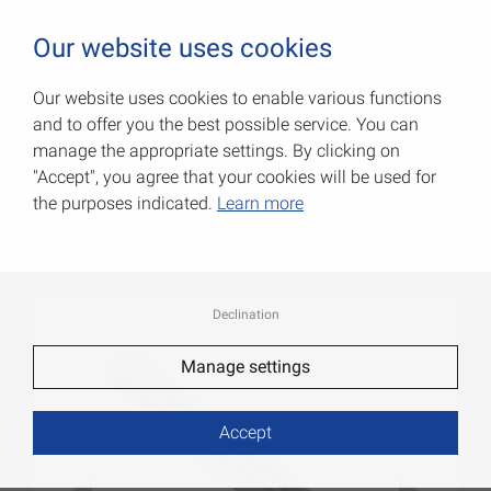
0
Our website uses cookies
Our website uses cookies to enable various functions
and to offer you the best possible service. You can
Консоли из углового
manage the appropriate settings. By clicking on
профиля
"Accept", you agree that your cookies will be used for
the purposes indicated.
Learn more
Артикул: 000154240Z
Declination
Manage settings
Accept