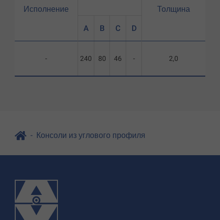
Исполнение
Толщина
A
B
C
D
-
240
80
46
-
2,0
Консоли из углового профиля