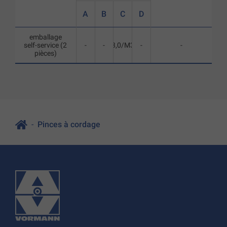
A
B
C
D
emballage
self-service (2
-
-
3,0/M3
-
-
pièces)
Pinces à cordage