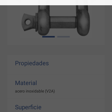
1
2
Propiedades
Material
acero inoxidable (V2A)
Superficie