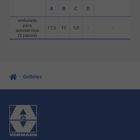
A
B
C
D
embalado
para
17,5
10
5,0
-
-
autoservicio
(2 piezas)
Grilletes