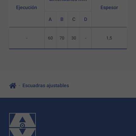
Ejecución
Espesor
A
B
C
D
-
60
70
30
-
1,5
Escuadras ajustables