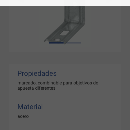
1
2
Propiedades
marcado, combinable para objetivos de
apuesta diferentes
Material
acero