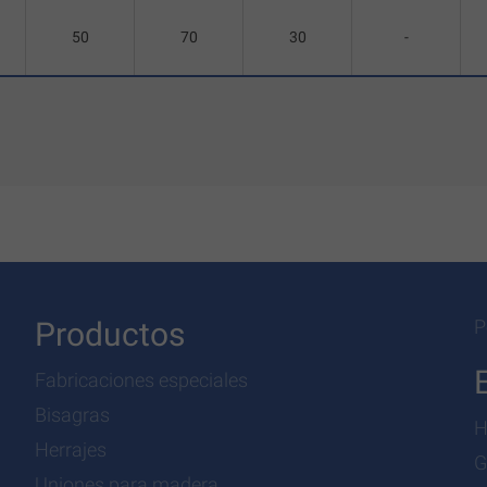
50
70
30
-
Productos
P
Fabricaciones especiales
Bisagras
H
Herrajes
G
Uniones para madera