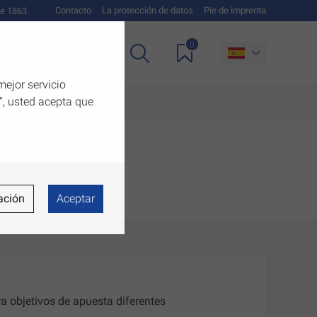
Contacto
La protección de datos
Pie de imprenta
e 1863
0
as
Descargas
mejor servicio
", usted acepta que
ación
Aceptar
 objetivos de apuesta diferentes