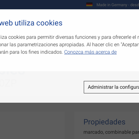
Made in Germany - desd
 web utiliza cookies
Empresa
Productos
Competenci
liza cookies para permitir diversas funciones y para ofrecerle el 
onar las parametrizaciones apropiadas. Al hacer clic en "Aceptar
arán para los fines indicados.
Conozca más acerca de
bles
50ZP
Administrar la configur
Propiedades
marcado, combinable para