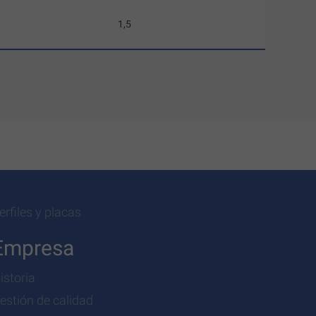
1,5
erfiles y placas
Empresa
istoria
estión de calidad