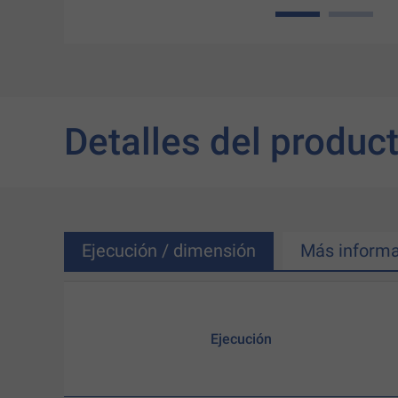
1
2
Detalles del produc
Ejecución / dimensión
Más informa
Ejecución