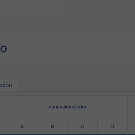
to
ción
dimensiones mm
A
B
C
D