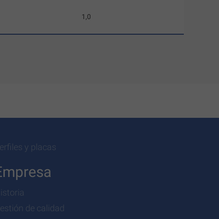
1,0
erfiles y placas
Empresa
istoria
estión de calidad