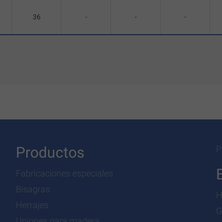
36
-
-
-
Productos
P
Fabricaciones especiales
Bisagras
H
Herrajes
G
Uniones para madera