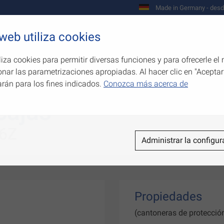
Made in Germany - desd
 web utiliza cookies
Empresa
Productos
Competenci
liza cookies para permitir diversas funciones y para ofrecerle el 
onar las parametrizaciones apropiadas. Al hacer clic en "Aceptar
arán para los fines indicados.
Conozca más acerca de
cajas
36Z
Administrar la configur
Propiedades
(cantoneras de protección