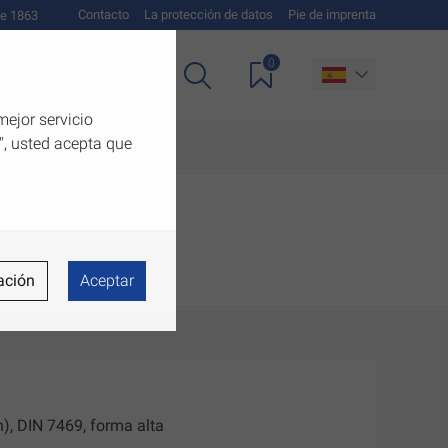
Contacto
La protección de datos
Pie de imprenta
e 1863
0
as
Descargas
mejor servicio
", usted acepta que
ación
Aceptar
), DIN 7469, forma alta