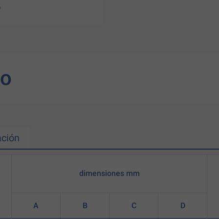
to
ción
dimensiones mm
A
B
C
D