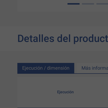
1
2
3
Detalles del produc
Ejecución / dimensión
Más informa
Ejecución