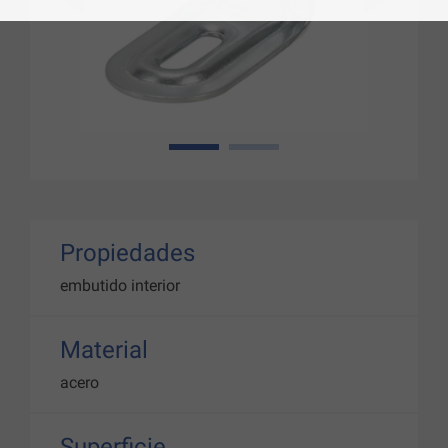
1
2
Propiedades
embutido interior
Material
acero
Superficie