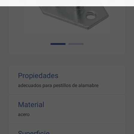
1
2
Propiedades
adecuados para pestillos de alamabre
Material
acero
Superficie