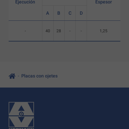
Ejecución
Espesor
A
B
C
D
-
40
28
-
-
1,25
Placas con ojetes