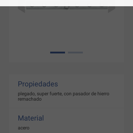
1
2
Propiedades
plegado, super fuerte, con pasador de hierro
remachado
Material
acero