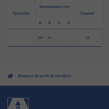
dimensiones mm
Ejecución
Espesor
A
B
C
D
-
200
20
-
-
5,0
Bisagras de perfil de cerrajero