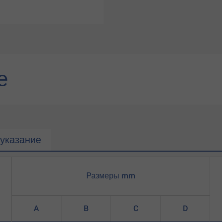
е
указание
Размеры mm
A
B
C
D