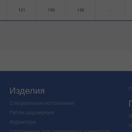
121
150
150
-
Изделия
П
Специальном исполнении
Петли шарнирные
И
Фурнитура
У
Соединения для деревянных элементов