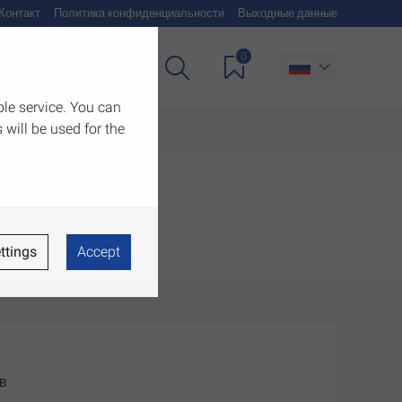
Контакт
Политика конфиденциальности
Выходные данные
0
чия
Загрузить
ble service. You can
 will be used for the
ttings
Accept
в