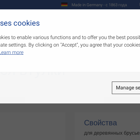
Made in Germany - с 1863 года
uses cookies
Предприятие
Изделия
Полномо
kies to enable various functions and to offer you the best possi
e settings. By clicking on "Accept", you agree that your cookies
Learn more
я втулки
Manage se
Свойства
для деревянных брусье