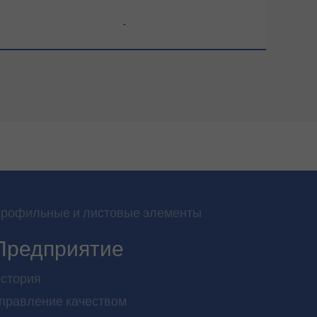
-
рофильные и листовые элементы
Предприятие
стория
правление качеством