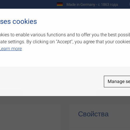
Made in Germany - с 1863 года
uses cookies
Предприятие
Изделия
Полномо
kies to enable various functions and to offer you the best possi
e settings. By clicking on "Accept", you agree that your cookies
Learn more
Manage se
Свойства