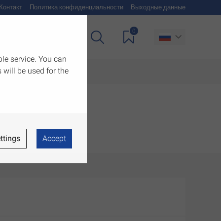
Контакт
Политика конфиденциальности
Выходные данные
0
чия
Загрузить
ble service. You can
 will be used for the
ttings
Accept