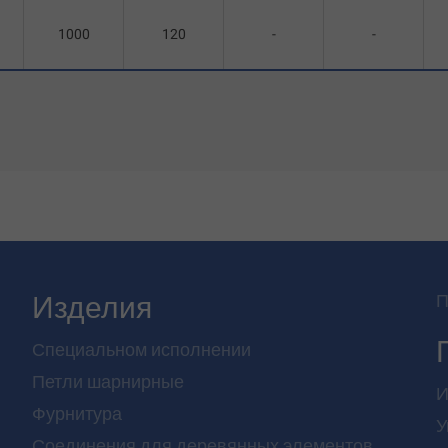
1000
120
-
-
Изделия
П
Специальном исполнении
Петли шарнирные
И
Фурнитура
У
Соединения для деревянных элементов