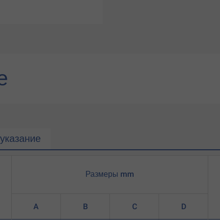
е
указание
Размеры mm
A
B
C
D