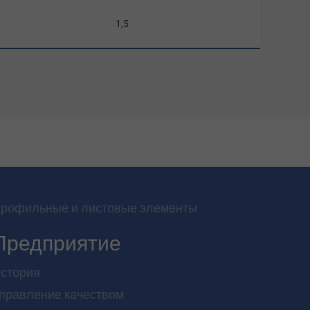
1,5
рофильные и листовые элементы
Предприятие
стория
правление качеством