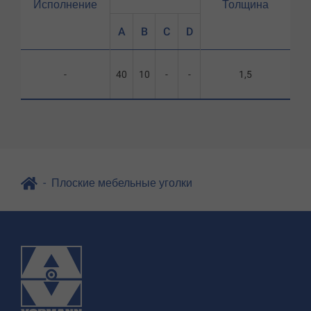
Исполнение
Толщина
A
B
C
D
-
40
10
-
-
1,5
Плоские мебельные уголки