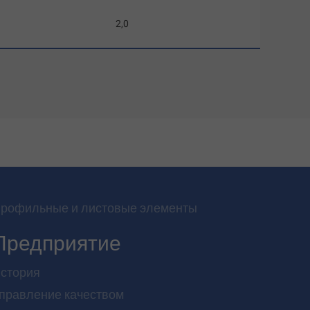
2,0
рофильные и листовые элементы
Предприятие
стория
правление качеством