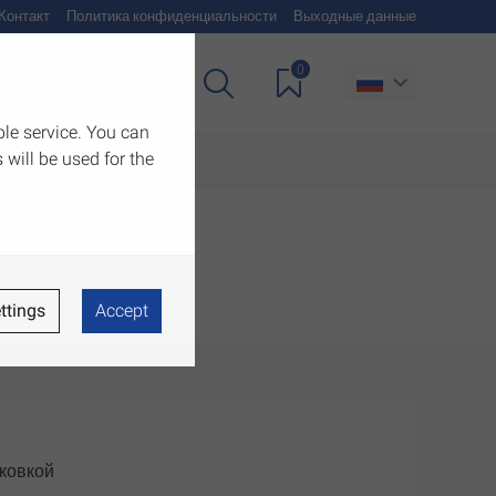
Контакт
Политика конфиденциальности
Выходные данные
0
чия
Загрузить
ble service. You can
 will be used for the
ttings
Accept
нковкой