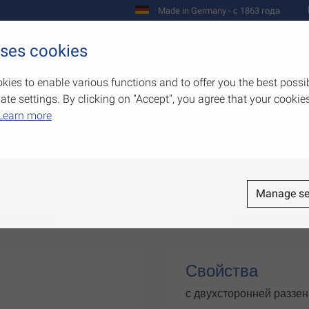
Made in Germany - с 1863 года
uses cookies
Предприятие
Изделия
Полномо
kies to enable various functions and to offer you the best possi
e settings. By clicking on "Accept", you agree that your cookies
Learn more
Manage se
Свойства
с двухсторонней раззе