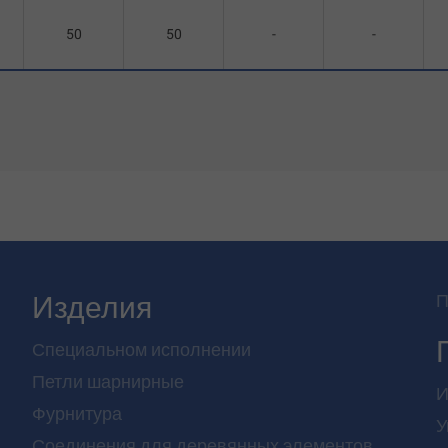
50
50
-
-
Изделия
П
Специальном исполнении
Петли шарнирные
И
Фурнитура
У
Соединения для деревянных элементов