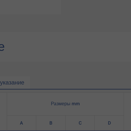
е
указание
Размеры mm
A
B
C
D