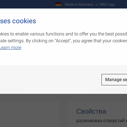
Made in Germany - с 1863 года
uses cookies
Предприятие
Изделия
Полномо
kies to enable various functions and to offer you the best possi
e settings. By clicking on "Accept", you agree that your cookies
Learn more
Manage se
Свойства
раззенковка отверстий 