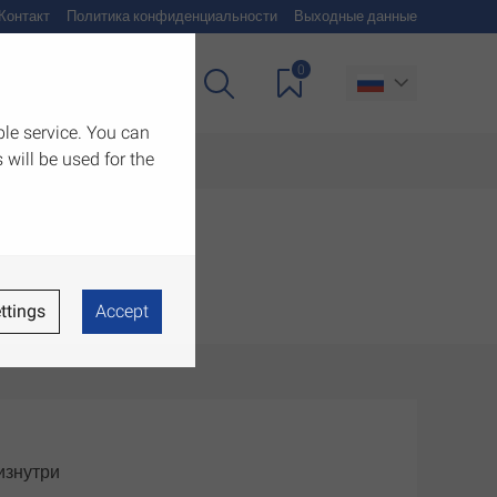
Контакт
Политика конфиденциальности
Выходные данные
0
чия
Загрузить
ble service. You can
 will be used for the
ttings
Accept
изнутри