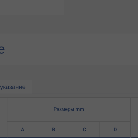
е
указание
Размеры mm
A
B
C
D