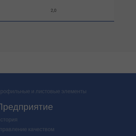
2,0
рофильные и листовые элементы
Предприятие
стория
правление качеством