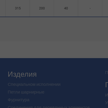
315
200
40
-
Изделия
П
Специальном исполнении
Петли шарнирные
И
Фурнитура
У
Соединения для деревянных элементов