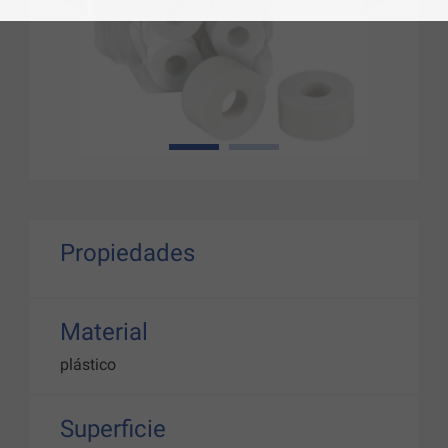
1
2
Propiedades
Material
plástico
Superficie