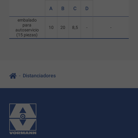
A
B
C
D
embalado
para
10
20
8,5
-
-
autoservicio
(15 piezas)
Distanciadores