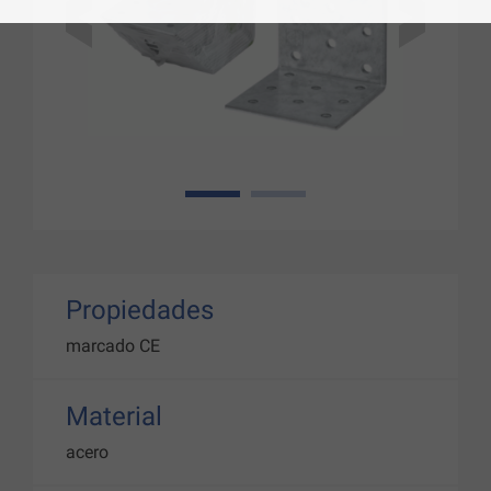
1
2
Propiedades
marcado CE
Material
acero