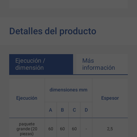
Detalles del producto
Ejecución /
Más
dimensión
información
dimensiones mm
Ejecución
Espesor
A
B
C
D
paquete
grande (20
60
60
60
-
2,5
piezas)