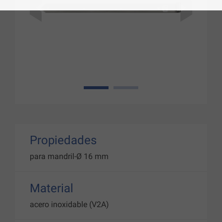
1
2
Propiedades
para mandril-Ø 16 mm
Material
acero inoxidable (V2A)