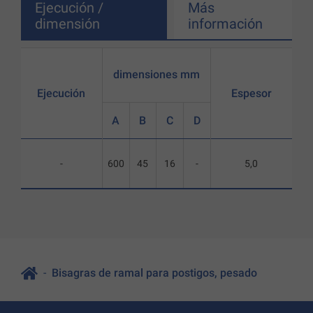
Ejecución /
Más
dimensión
información
dimensiones mm
Ejecución
Espesor
A
B
C
D
-
600
45
16
-
5,0
Bisagras de ramal para postigos, pesado