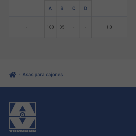
A
B
C
D
-
100
35
-
-
1,0
Asas para cajones