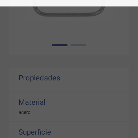
1
2
Propiedades
Material
acero
Superficie