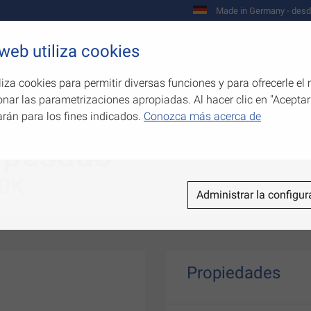
Made in Germany - desd
 web utiliza cookies
Empresa
Productos
Competenci
liza cookies para permitir diversas funciones y para ofrecerle el 
onar las parametrizaciones apropiadas. Al hacer clic en "Aceptar
arán para los fines indicados.
Conozca más acerca de
, pesado
00K
Administrar la configur
Propiedades