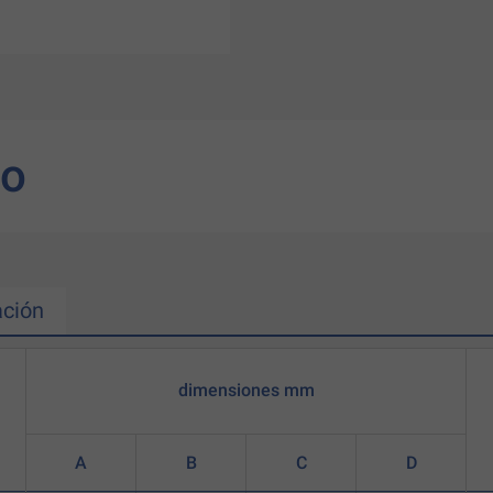
to
ción
dimensiones mm
A
B
C
D