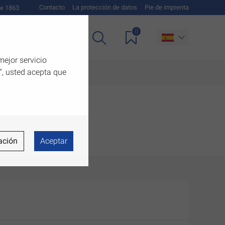
Contacto
La protección de datos
Pie de imprenta
e 1863
0
as
Descargas
mejor servicio
", usted acepta que
ación
Aceptar