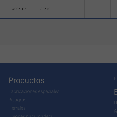
400/105
38/70
-
-
Productos
P
Fabricaciones especiales
Bisagras
H
Herrajes
G
Uniones para madera