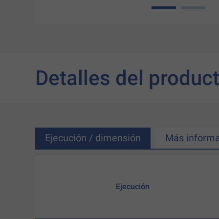
1
2
Detalles del produc
Ejecución / dimensión
Más informa
Ejecución