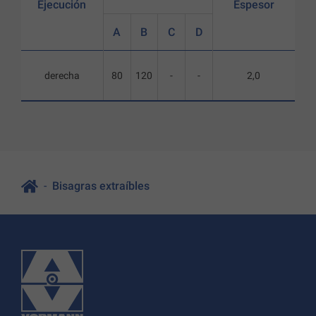
Ejecución
Espesor
A
B
C
D
derecha
80
120
-
-
2,0
Bisagras extraíbles