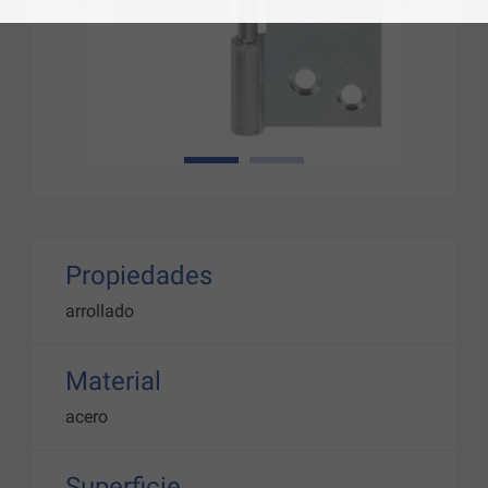
1
2
Propiedades
arrollado
Material
acero
Superficie